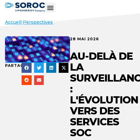
Accueil
|
Perspectives
28 MAI 2026
AU-DELÀ DE
LA
PARTAGER
SURVEILLAN
:
L'ÉVOLUTION
VERS DES
SERVICES
SOC